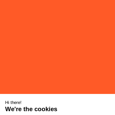
SCROLLEN UND MEHR ERFAHREN
Hi there!
We're the cookies